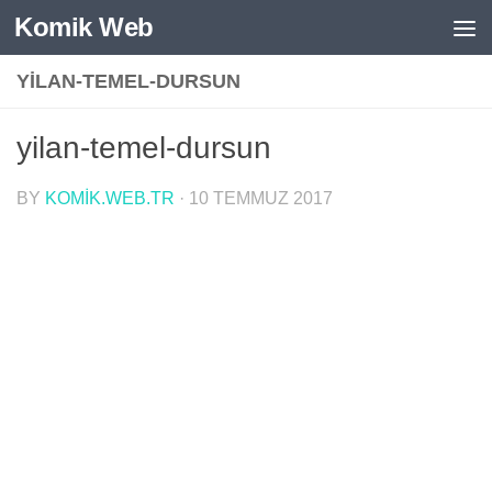
Komik Web
Skip to content
YILAN-TEMEL-DURSUN
yilan-temel-dursun
BY
KOMIK.WEB.TR
·
10 TEMMUZ 2017