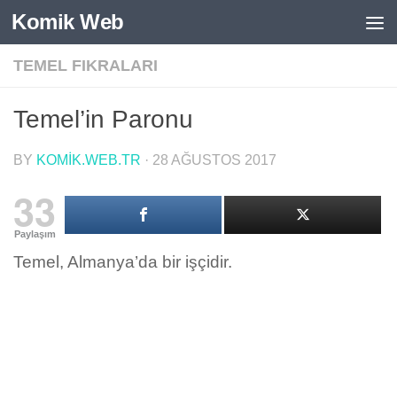
Komik Web
Skip to content
TEMEL FIKRALARI
Temel’in Paronu
BY
KOMIK.WEB.TR
·
28 AĞUSTOS 2017
33
Paylaşım
Temel, Almanya’da bir işçidir.