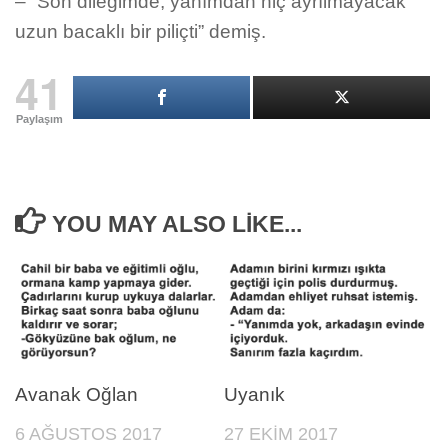
– “Son dileğimde, yanımdan hiç ayrılmayacak
uzun bacaklı bir piliçti” demiş.
41
Paylaşım
YOU MAY ALSO LIKE...
Avanak Oğlan
Uyanık
6 AĞUSTOS 2017
27 EKIM 2017