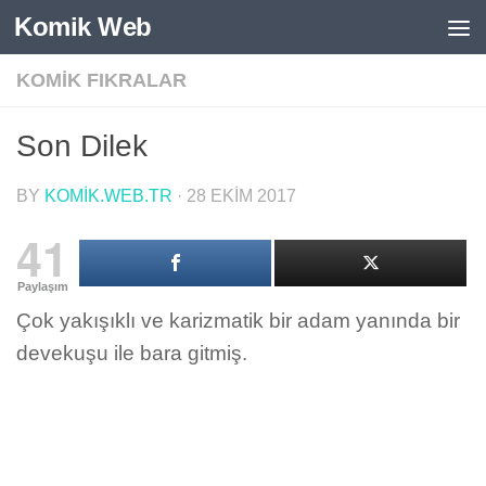
Komik Web
Skip to content
KOMIK FIKRALAR
Son Dilek
BY
KOMIK.WEB.TR
·
28 EKIM 2017
41
Paylaşım
Çok yakışıklı ve karizmatik bir adam yanında bir
devekuşu ile bara gitmiş.