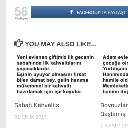
56
FACEBOOK'TA PAYLAŞ!
Paylaşım
YOU MAY ALSO LIKE...
Sabah Kahvaltısı
Boynuzla
Başlamış
31 EKIM 2017
1 KASIM 20