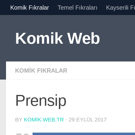
Komik Fıkralar
Temel Fıkraları
Kayserili F
Skip to content
Komik Web
KOMIK FIKRALAR
Prensip
BY
KOMIK.WEB.TR
·
29 EYLÜL 2017