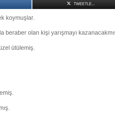
TWEETLE...
ek koymuşlar.
nla beraber olan kişi yarışmayı kazanacakmı
üzel ütülemiş.
demiş.
mış.