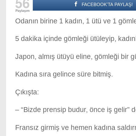
56
FACEBOOK'TA PAYLAŞ!
Paylaşım
Odanın birine 1 kadın, 1 ütü ve 1 göml
5 dakika içinde gömleği ütüleyip, kadı
Japon, almış ütüyü eline, gömleği bir g
Kadına sıra gelince süre bitmiş.
Çıkışta:
– “Bizde prensip budur, önce iş gelir” 
Fransız girmiş ve hemen kadına saldır