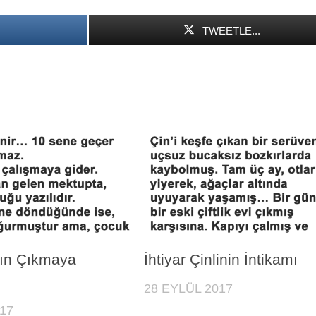
TWEETLE...
rın Çıkmaya
İhtiyar Çinlinin İntikamı
28 EYLÜL 2017
17