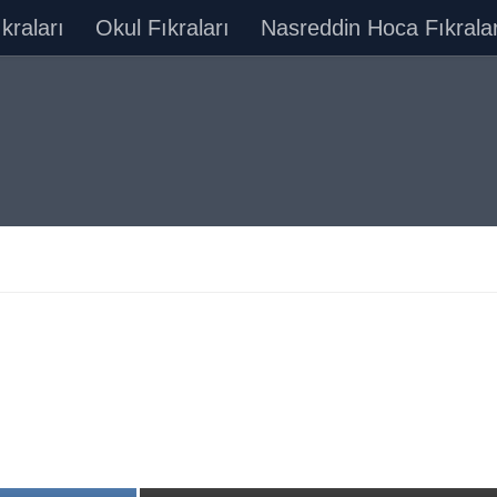
ıkraları
Okul Fıkraları
Nasreddin Hoca Fıkralar