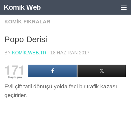
Komik Web
Skip to content
KOMIK FIKRALAR
Popo Derisi
BY
KOMIK.WEB.TR
·
18 HAZIRAN 2017
171
Paylaşım
Evli çift tatil dönüşü yolda feci bir trafik kazası
geçirirler.