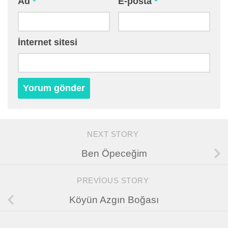
Ad
*
E-posta
*
İnternet sitesi
NEXT STORY
Ben Öpeceğim
PREVIOUS STORY
Köyün Azgın Boğası