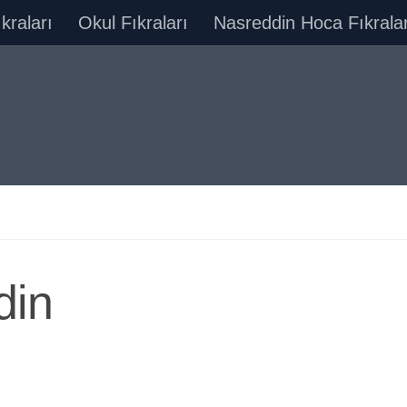
ıkraları
Okul Fıkraları
Nasreddin Hoca Fıkralar
din