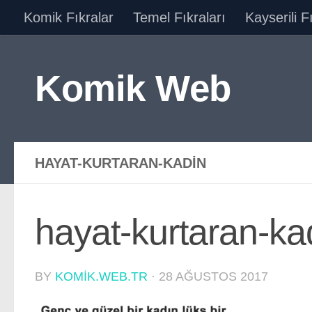
Komik Fıkralar
Temel Fıkraları
Kayserili F
Skip to content
Komik Web
HAYAT-KURTARAN-KADIN
hayat-kurtaran-ka
BY
KOMIK.WEB.TR
·
28 AĞUSTOS 2017