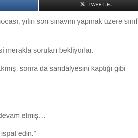
TWEETLE...
 hocası, yılın son sınavını yapmak üzere sını
 merakla soruları bekliyorlar.
akmış, sonra da sandalyesini kaptığı gibi
e devam etmiş…
ispat edin.”