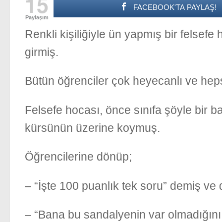
15
FACEBOOK'TA PAYLAŞ!
Paylaşım
Renkli kişiliğiyle ün yapmış bir felsefe
girmiş.
Bütün öğrenciler çok heyecanlı ve hepsi
Felsefe hocası, önce sınıfa şöyle bir b
kürsünün üzerine koymuş.
Öğrencilerine dönüp;
– “İşte 100 puanlık tek soru” demiş v
– “Bana bu sandalyenin var olmadığını 