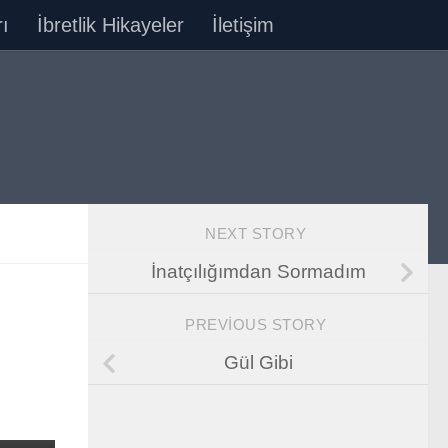
ı
İbretlik Hikayeler
İletişim
NEXT STORY
İnatçılığımdan Sormadım
PREVIOUS STORY
Gül Gibi