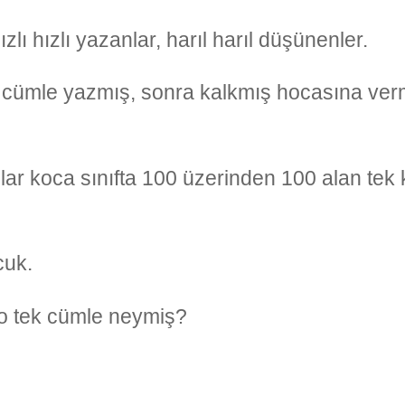
ı hızlı yazanlar, harıl harıl düşünenler.
ir cümle yazmış, sonra kalkmış hocasına ver
ar koca sınıfta 100 üzerinden 100 alan tek k
cuk.
 o tek cümle neymiş?