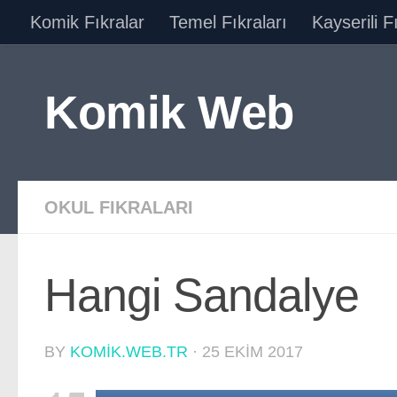
Komik Fıkralar
Temel Fıkraları
Kayserili F
Skip to content
Komik Web
OKUL FIKRALARI
Hangi Sandalye
BY
KOMIK.WEB.TR
·
25 EKIM 2017