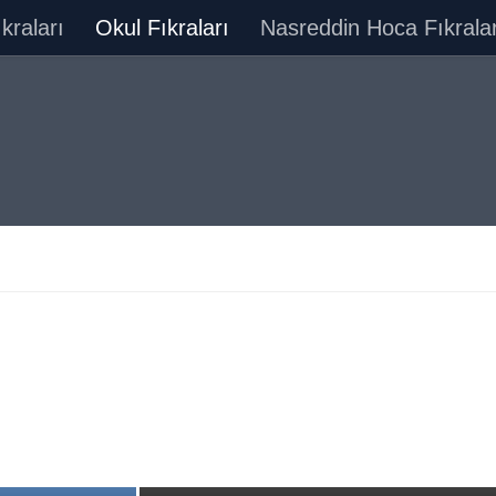
ıkraları
Okul Fıkraları
Nasreddin Hoca Fıkralar