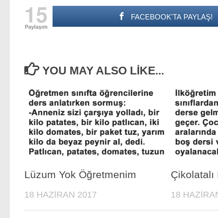
15
FACEBOOK'TA PAYLAŞ!
Paylaşım
YOU MAY ALSO LIKE...
Lüzum Yok Öğretmenim
Çikolatalı
18 HAZIRAN 2017
18 HAZIRA