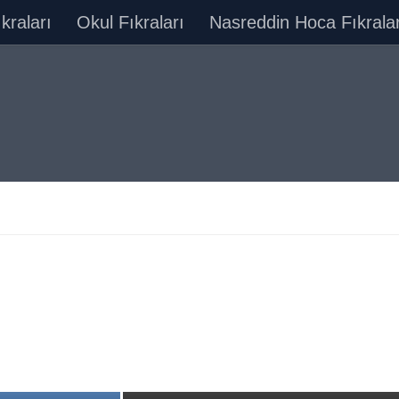
ıkraları
Okul Fıkraları
Nasreddin Hoca Fıkralar