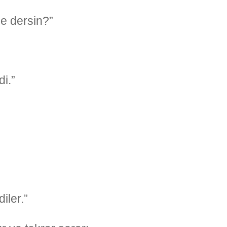
e dersin?”
i.”
iler.”