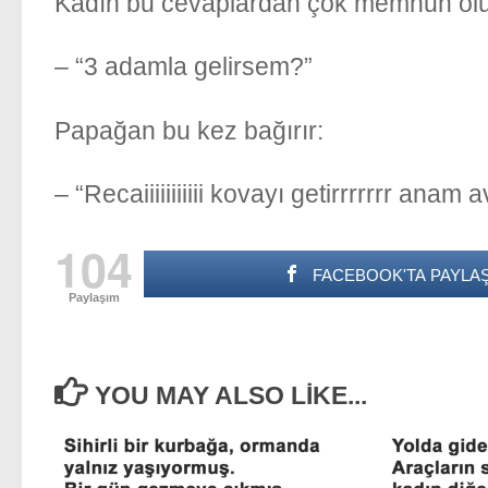
Kadın bu cevaplardan çok memnun olur
– “3 adamla gelirsem?”
Papağan bu kez bağırır:
– “Recaiiiiiiiiiii kovayı getirrrrrrr an
104
FACEBOOK'TA PAYLAŞ
Paylaşım
YOU MAY ALSO LIKE...