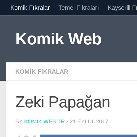
Komik Fıkralar
Temel Fıkraları
Kayserili F
Skip to content
Komik Web
KOMIK FIKRALAR
Zeki Papağan
BY
KOMIK.WEB.TR
·
21 EYLÜL 2017