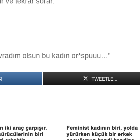
 ve tekrar sorar:
am avradım olsun bu kadın or*spuuu…”
!
TWEETLE...