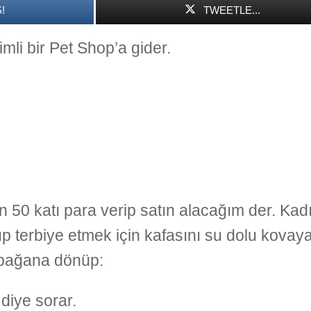
!
TWEETLE...
imli bir Pet Shop’a gider.
ın 50 katı para verip satın alacağım der. Kad
ıp terbiye etmek için kafasını su dolu kovay
apağana dönüp:
diye sorar.