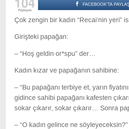
104
FACEBOOK'TA PAYLAŞ
Paylaşım
Çok zengin bir kadın “Recai’nin yeri” is
Girişteki papağan:
– “Hoş geldin or*spu” der…
Kadın kızar ve papağanın sahibine:
– “Bu papağanı terbiye et, yarın fiyatın
gidince sahibi papağanı kafesten çıkar
sokar çıkarır, sokar çıkarır… Sonra p
– “O kadın gelince ne söyleyeceksin?” 