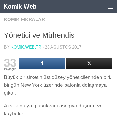
Komik Web
Skip to content
KOMIK FIKRALAR
Yönetici ve Mühendis
BY
KOMIK.WEB.TR
·
28 AĞUSTOS 2017
33
Paylaşım
Büyük bir şirketin üst düzey yöneticilerinden biri,
bir gün New York üzerinde balonla dolaşmaya
çıkar.
Aksilik bu ya, pusulasını aşağıya düşürür ve
kaybolur.