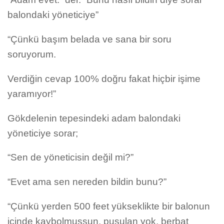
balondaki yöneticiye”
“Çünkü başım belada ve sana bir soru
soruyorum.
Verdiğin cevap 100% doğru fakat hiçbir işime
yaramıyor!”
Gökdelenin tepesindeki adam balondaki
yöneticiye sorar;
“Sen de yöneticisin değil mi?”
“Evet ama sen nereden bildin bunu?”
“Çünkü yerden 500 feet yükseklikte bir balonun
içinde kaybolmuşsun, pusulan yok, berbat