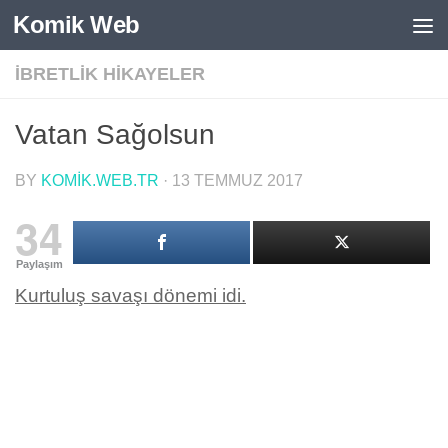
Komik Web
Skip to content
İBRETLIK HIKAYELER
Vatan Sağolsun
BY
KOMIK.WEB.TR
·
13 TEMMUZ 2017
34
Paylaşım
Kurtuluş savaşı dönemi idi.