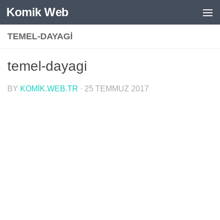
Komik Web
Skip to content
TEMEL-DAYAGI
temel-dayagi
BY
KOMIK.WEB.TR
·
25 TEMMUZ 2017