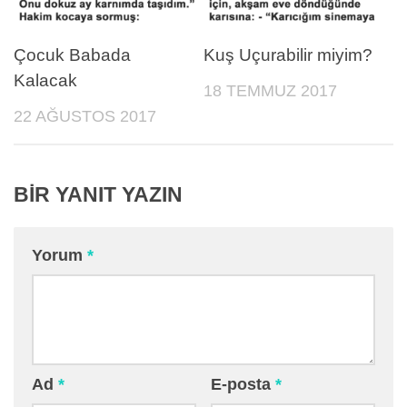
Çocuk Babada
Kuş Uçurabilir miyim?
Kalacak
18 TEMMUZ 2017
22 AĞUSTOS 2017
BIR YANIT YAZIN
Yorum
*
Ad
*
E-posta
*