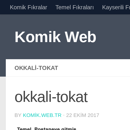
Komik Fıkralar
Temel Fıkraları
Kayserili F
Skip to content
Komik Web
OKKALI-TOKAT
okkali-tokat
BY
KOMIK.WEB.TR
·
22 EKIM 2017