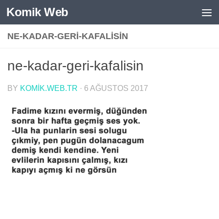
Komik Web
Skip to content
NE-KADAR-GERI-KAFALISIN
ne-kadar-geri-kafalisin
BY
KOMIK.WEB.TR
·
6 AĞUSTOS 2017