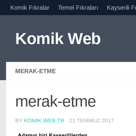
Komik Fıkralar
Temel Fıkraları
Kayserili F
Skip to content
Komik Web
MERAK-ETME
merak-etme
BY
KOMIK.WEB.TR
·
21 TEMMUZ 2017