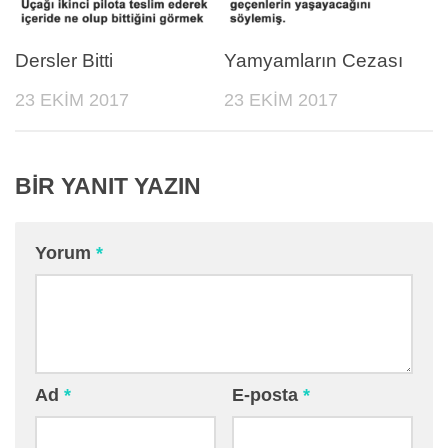
Dersler Bitti
Yamyamların Cezası
23 EKIM 2017
23 EKIM 2017
BIR YANIT YAZIN
Yorum
*
Ad
*
E-posta
*