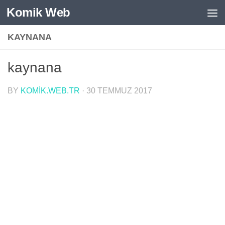
Komik Web
Skip to content
KAYNANA
kaynana
BY
KOMIK.WEB.TR
·
30 TEMMUZ 2017