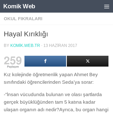
Komik Web
Skip to content
OKUL FIKRALARI
Hayal Kırıklığı
BY
KOMIK.WEB.TR
·
13 HAZIRAN 2017
259
Paylaşım
Kız kolejinde öğretmenlik yapan Ahmet Bey
sınıfındaki öğrencilerinden Seda’ya sorar:
-“İnsan vücudunda bulunan ve olası şartlarda
gerçek büyüklüğünden tam 5 katına kadar
ulaşan organın adı nedir?Ayrıca, bu organ hangi