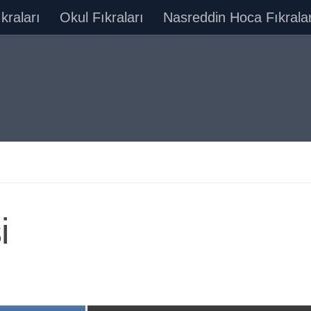
ıkraları
Okul Fıkraları
Nasreddin Hoca Fıkralar
i