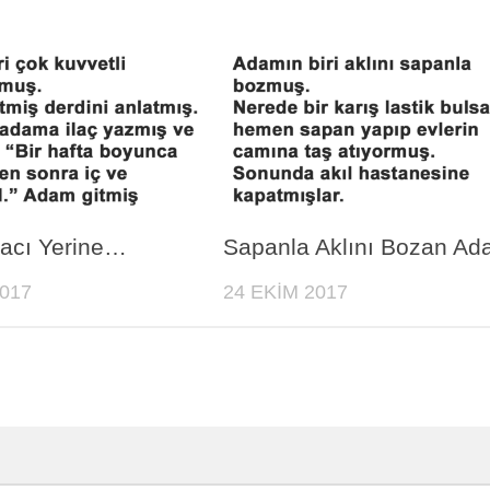
lacı Yerine…
Sapanla Aklını Bozan A
017
24 EKIM 2017