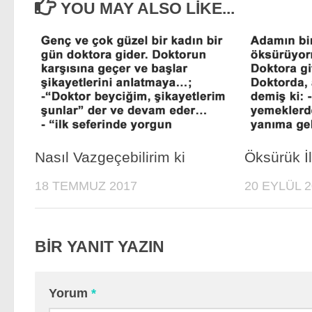
YOU MAY ALSO LIKE...
Nasıl Vazgeçebilirim ki
Öksürük İ
18 TEMMUZ 2017
20 EYLÜL 2
BIR YANIT YAZIN
Yorum
*