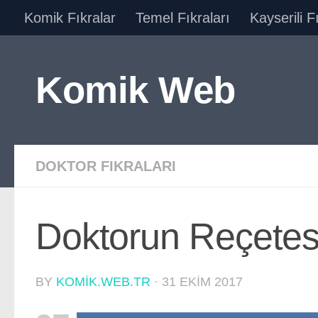
Komik Fıkralar
Temel Fıkraları
Kayserili F
Skip to content
Komik Web
DOKTOR FIKRALARI
Doktorun Reçetes
BY
KOMIK.WEB.TR
·
31 EKIM 2017