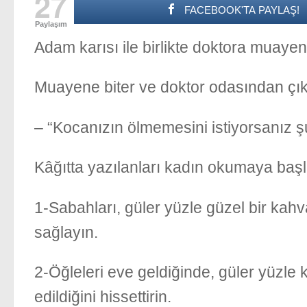
27
FACEBOOK'TA PAYLAŞ!
Paylaşım
Adam karısı ile birlikte doktora muaye
Muayene biter ve doktor odasından çıka
– “Kocanızın ölmemesini istiyorsanız ş
Kâğıtta yazılanları kadın okumaya baş
1-Sabahları, güler yüzle güzel bir kahva
sağlayın.
2-Öğleleri eve geldiğinde, güler yüzle k
edildiğini hissettirin.