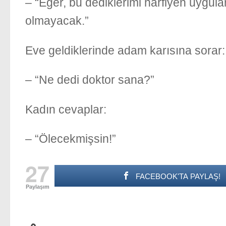
– “Eğer, bu dediklerimi harfiyen uygul
olmayacak.”
Eve geldiklerinde adam karısına sorar:
– “Ne dedi doktor sana?”
Kadın cevaplar:
– “Ölecekmişsin!”
27
FACEBOOK'TA PAYLAŞ!
Paylaşım