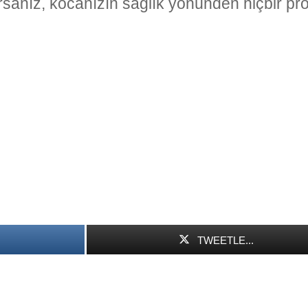
arsanız, kocanızın sağlık yönünden hiçbir pr
TWEETLE...