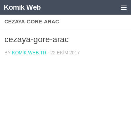
Komik Web
Skip to content
CEZAYA-GORE-ARAC
cezaya-gore-arac
BY
KOMIK.WEB.TR
·
22 EKIM 2017