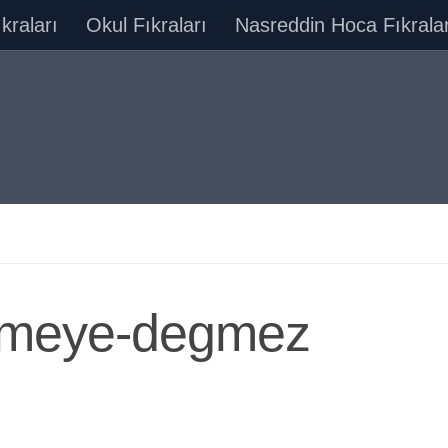
ıkraları
Okul Fıkraları
Nasreddin Hoca Fıkralar
usmeye-degmez