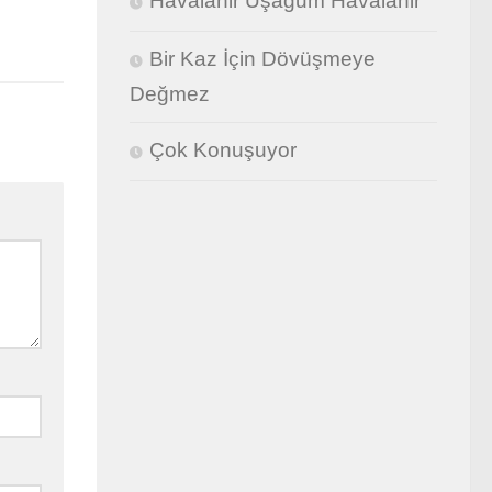
Havalanir Uşağum Havalanir
Bir Kaz İçin Dövüşmeye
Değmez
Çok Konuşuyor