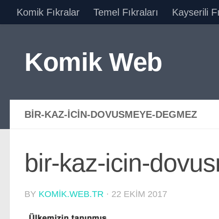
Komik Fıkralar
Temel Fıkraları
Kayserili F
Skip to content
Komik Web
BIR-KAZ-ICIN-DOVUSMEYE-DEGMEZ
bir-kaz-icin-dov
BY
KOMIK.WEB.TR
·
22 EKIM 2017