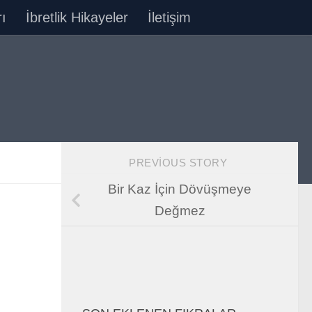
ı
İbretlik Hikayeler
İletişim
PREVIOUS STORY
Bir Kaz İçin Dövüşmeye
Değmez