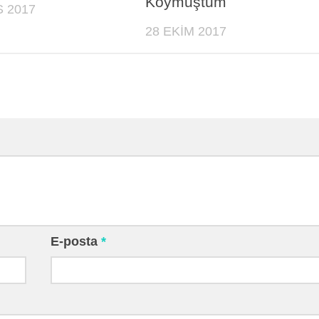
Koymuştum
 2017
28 EKIM 2017
E-posta
*