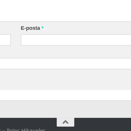
E-posta
*
– İlginç Hikayeler