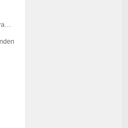
aya…
inden