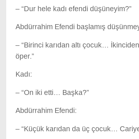
– “Dur hele kadı efendi düşüneyim?”
Abdürrahim Efendi başlamış düşünm
– “Birinci karıdan altı çocuk… İkincid
öper.”
Kadı:
– “On iki etti… Başka?”
Abdürrahim Efendi:
– “Küçük karıdan da üç çocuk… Cariye 