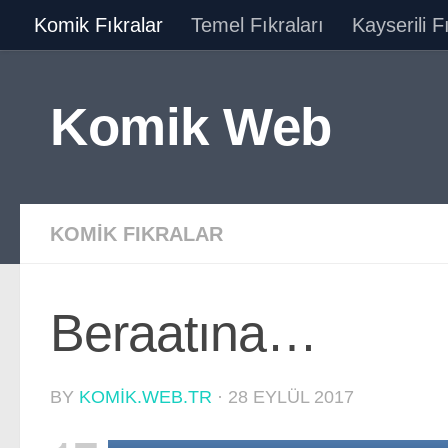
Komik Fıkralar
Temel Fıkraları
Kayserili F
Skip to content
Komik Web
KOMIK FIKRALAR
Beraatına…
BY
KOMIK.WEB.TR
·
28 EYLÜL 2017