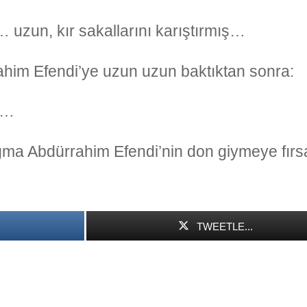
 uzun, kır sakallarını karıştırmış…
him Efendi’ye uzun uzun baktıktan sonra:
ş…
ma Abdürrahim Efendi’nin don giymeye fırs
TWEETLE...