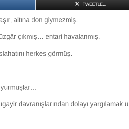
TWEETLE...
aşır, altına don giymezmiş.
r rüzgâr çıkmış… entari havalanmış.
slahatını herkes görmüş.
uyurmuşlar…
gayir davranışlarından dolayı yargılamak 