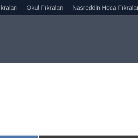
ıkraları
Okul Fıkraları
Nasreddin Hoca Fıkralar