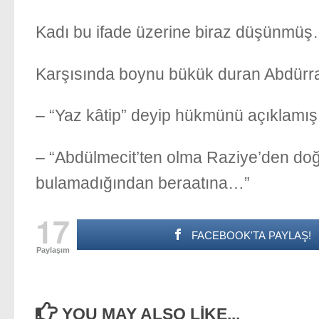
Kadı bu ifade üzerine biraz düşünmüş…
Karşısında boynu bükük duran Abdürra
– “Yaz kâtip” deyip hükmünü açıklamı
– “Abdülmecit’ten olma Raziye’den doğ
bulamadığından beraatına…”
17
FACEBOOK'TA PAYLAŞ!
Paylaşım
YOU MAY ALSO LIKE...