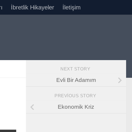
ı
İbretlik Hikayeler
İletişim
NEXT STORY
Evli Bir Adamım
PREVIOUS STORY
Ekonomik Kriz