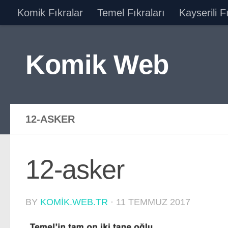
Komik Fıkralar
Temel Fıkraları
Kayserili F
Skip to content
Komik Web
12-ASKER
12-asker
BY
KOMIK.WEB.TR
·
11 TEMMUZ 2017