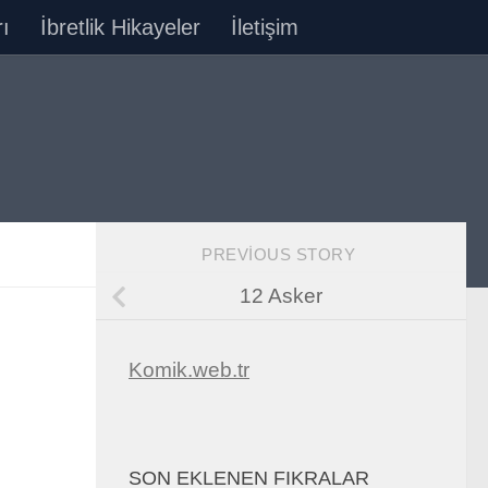
ı
İbretlik Hikayeler
İletişim
PREVIOUS STORY
12 Asker
Komik.web.tr
SON EKLENEN FIKRALAR