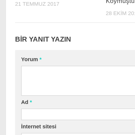
Koymuşt
21 TEMMUZ 2017
28 EKIM 20
BIR YANIT YAZIN
Yorum
*
Ad
*
İnternet sitesi