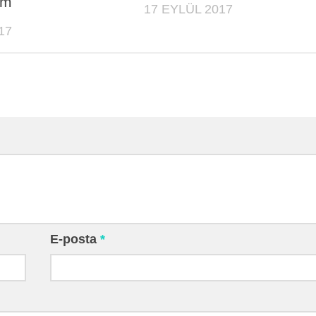
um
17 EYLÜL 2017
17
E-posta
*